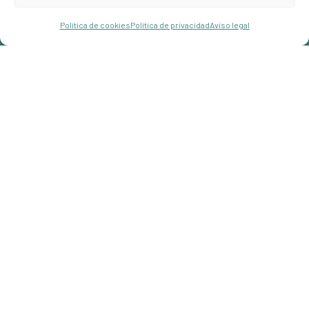
info@hostalroberto.com
Hola!
Reservar
Política de cookies
Política de privacidad
Aviso legal
Open chaty
+34 971 68 00 87
Carrer Jaume I, 07181 Palmanova,
Illes Balears
Enlaces
Inicio
Entorno
¿Quiénes somos?
Cómo llegar
Habitaciones
Contacto