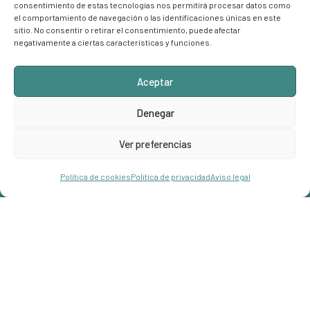
consentimiento de estas tecnologías nos permitirá procesar datos como
el comportamiento de navegación o las identificaciones únicas en este
sitio. No consentir o retirar el consentimiento, puede afectar
negativamente a ciertas características y funciones.
Aceptar
Denegar
Ver preferencias
info@hostalroberto.com
Hola!
Reservar
Política de cookies
Política de privacidad
Aviso legal
Open chaty
+34 971 68 00 87
Carrer Jaume I, 07181 Palmanova,
Illes Balears