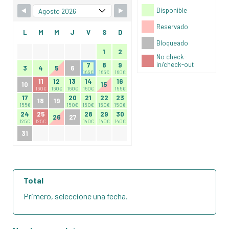
Disponible
Reservado
L
M
M
J
V
S
D
Bloqueado
1
2
No check-
in/check-out
7
8
9
3
4
5
6
165€
165€
160€
11
12
13
14
16
10
15
160€
160€
160€
160€
155€
17
20
21
22
23
18
19
155€
150€
150€
150€
150€
24
25
28
29
30
26
27
125€
125€
140€
140€
140€
31
Total
Primero, seleccione una fecha.