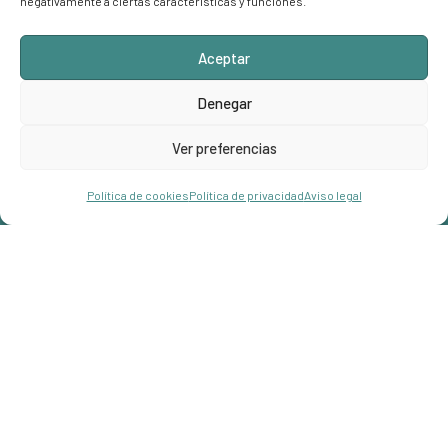
negativamente a ciertas características y funciones.
Aceptar
Denegar
Ver preferencias
info@hostalroberto.com
Hola!
Reservar
Política de cookies
Política de privacidad
Aviso legal
Open chaty
+34 971 68 00 87
Carrer Jaume I, 07181 Palmanova,
Illes Balears
Enlaces